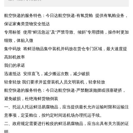
航空快递的服务特色：今日达航空快递-有氧货舱 提供有氧舱业务，
保证家禽类货物安全抵达
专用标签 使用“鲜活急运”及“严禁导致、倾斜”专用骠骑，操作时更加
细致，体贴入微
集中码放 将鲜活物品集中装机并码放在货仓专门区域，最大速度提
高卸机效率
我们的承诺
迅速抵达 安排直飞，减少搬运次数，减少破损
轻拿轻放 我们要求并监督装机人员文明装机，轻拿轻放
航空快递的服务特色：今日达航空快递-严禁翻滚抛掷或强塞硬挤，
避免破损，杜绝海鲜货物倒装
一、托运人托运鲜活易腐物品，应当提供最长允许运输时限和运输注
意事项，定妥舱位，按约定时间送机场办理托运手续。
二、政府规定需要进行检疫的鲜活易腐物品，应当出具有关方面的证
明。