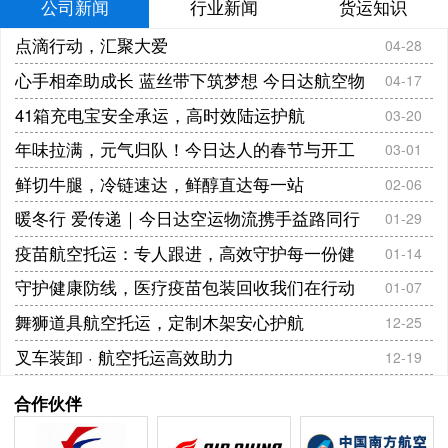
公司新闻
行业新闻
货运知识
点滴行动，汇聚大爱
04-28
心手相牵助成长 蓝丝带下筑梦想 今日达航空物
04-17
流携手800余爱心力量共赴 潼南公益助学活
41箱充电宝安全承运，高时效陆运护航
03-20
年味拉满，元气归队！今日达人的春节与开工
03-01
双重奏
鲜切牛腿，冷链速达，鲜醇直达每一站
02-06
暖冬行 爱传递｜今日达空运物流携手益路同行
01-29
开展敬老学雷锋志愿服务活动
疫苗航空托运：专人跟进，高效守护每一份健
01-14
康
守护健康防线，医疗疫苗包装回收我们在行动
01-07
舞狮道具航空托运，定制木架安心护航
12-25
叉车装卸 · 航空托运高效助力
12-19
合作伙伴