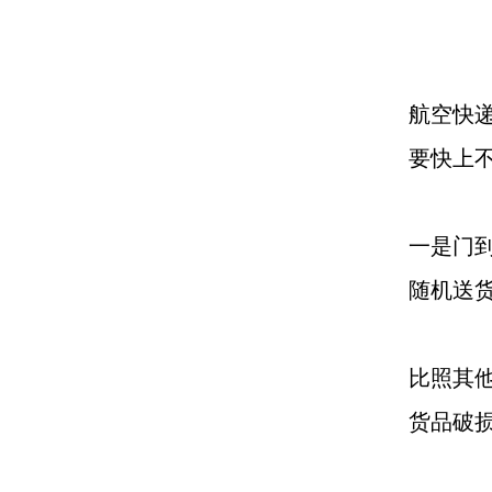
航空快
要快上
一是门
随机送
比照其
货品破