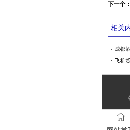
下一个
相关
·
成都
·
飞机
网站首