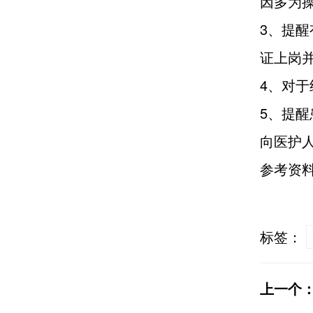
因多为
3、提
证上岗
4、对
5、提
向医护
参考资
标签：
上一个