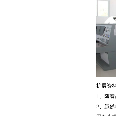
扩展资
1、随
2、虽