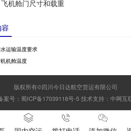
飞机舱门尺寸和载重
：
内容
酒水运输温度要求
货机机舱温度
版权所有©四川今日达航空货运有限公司
备案号：
蜀ICP备17039118号-5
技术支持：
中网互
页
国内空运
拨打电话
添加微信