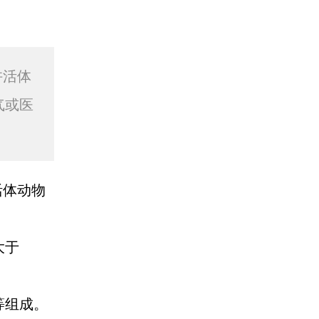
许活体
气或医
活体动物
大于
等组成。